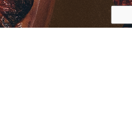
Přijďte si užít pohodové posezení, skvělé
jídlo a přátelskou atmosféru. Každý den
pro Vás máme denní menu, pizzu i letní
speciality z grilu.
JÍDELNÍ LÍSTEK
REZERVACE